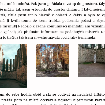
ísta můžu odnést. Pak jsem požádala o vstup do prostoru. Kd
, že můžu, tak jsem vstoupila do prostor chrámu. I když nejse
tik, cítila jsem teplo hlavně v oblasti 2. čakry a bylo to 
né. (I kvůli tomu, že jsem trubka, podcenila počasí a zbyt
ě mrznul!) Nedošlo k žádné komunikaci mentální ani vizuální,
le způsob, jak přijímám informace na podobných místech. Ne
a to tlačit a tak jsem si vychutnávala pocit, jaký jsem měla.
em do sebe hodila oběd a šla se podívat na nedaleký hřbito
í pražák jsem na místě očekávala nějakou hipsterskou kavár