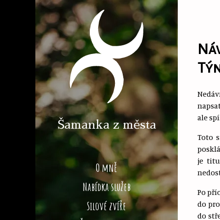
Náv
Týn
Nedáv
napsat
ale sp
Šamanka z města
Toto s
posklá
je ti
O mně
nedost
Nabídka služeb
Po pří
do pro
Silové zvíře
do stř