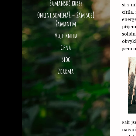
Šamanské kurzy
si z m
cítila
Online seminář – Sám sobě
energe
šamanem
příjem
solidn
Moje kniha
obvyk
Cena
jsem n
Blog
Zdarma
Pak js
naivn