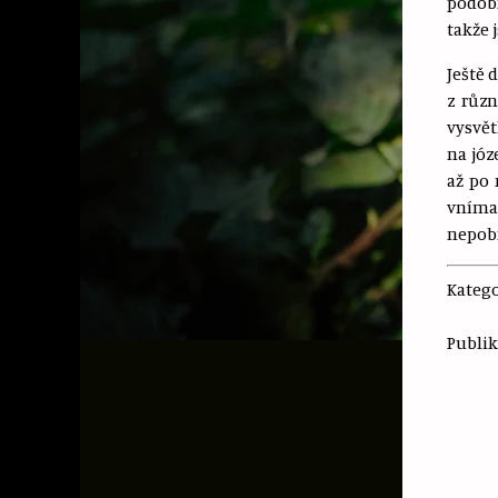
podobn
takže 
Ještě 
z různ
vysvět
na józ
až po 
vnímat
nepobr
Katego
Publik