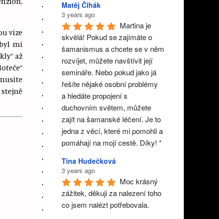
enzion,
Matěj Čihák
3 years ago
Martina je 
ou vize
skvělá! Pokud se zajímáte o 
 byl mi
šamanismus a chcete se v něm 
kly“ až
rozvíjet, můžete navštívit její 
doteče“
semináře. Nebo pokud jako já 
emusíte
řešíte nějaké osobní problémy  
 stejně
a hledáte propojení s 
duchovním světem, můžete 
zajít na šamanské léčení. Je to 
jedna z věcí, které mi pomohli a  
pomáhají na mojí cestě. Díky! *
Tina Hudečková
3 years ago
Moc krásný 
zážitek, děkuji za nalezení toho 
co jsem nalézt potřebovala.