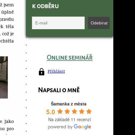
yž jsem
k odběru
m úplně
opravdu
ek těla
 což je
chtěla
Online seminář
Přihlásit
se
Napsali o mně
Šamanka z města
5.0
Na základě 11 recenzí
v. Jako
nu pro