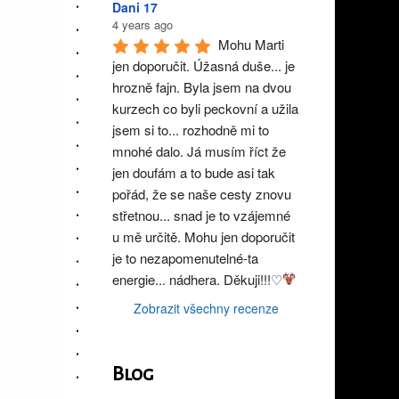
Dani 17
4 years ago
Mohu Marti 
jen doporučit. Úžasná duše... je 
hrozně fajn. Byla jsem na dvou 
kurzech co byli peckovní a užila 
jsem si to... rozhodně mi to 
mnohé dalo. Já musím říct že 
jen doufám a to bude asi tak 
pořád, že se naše cesty znovu 
střetnou... snad je to vzájemné 
u mě určitě. Mohu jen doporučit 
je to nezapomenutelné-ta 
energie... nádhera. Děkuji!!!♡
Zobrazit všechny recenze
Blog