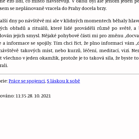
é ezo lidi, co místo navštěvují. V okolí byl ale jenom jeden p
jsem se neplánovaně vracela do Prahy docela brzy.
další dny po návštěvě mi ale v klidných momentech běhaly hlav
ých obřadů a rituálů, které lidé prováděli různě po světě, a
lován jejich smysl. Nějaké pohybové části mi pro změnu „docva
e a informace se spojily. Tím chci říct, že plno informací vám „
návštěvě takových míst, nebo kurzů, léčení, meditací, vizí. N
 všechno v jeden okamžik, protože je to taková síla, že byste to
ali.
rie:
Práce se spojenci
,
S láskou k sobě
ováno: 11:35 28. 10. 2021