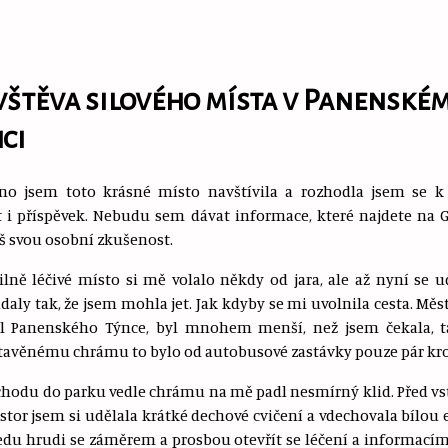
štěva silového místa v Panenské
ci
no jsem toto krásné místo navštívila a rozhodla jsem se 
 i příspěvek. Nebudu sem dávat informace, které najdete na 
íš svou osobní zkušenost.
ilně léčivé místo si mě volalo někdy od jara, ale až nyní se u
daly tak, že jsem mohla jet. Jak kdyby se mi uvolnila cesta. Měst
tul Panenského Týnce, byl mnohem menší, než jsem čekala, t
avěnému chrámu to bylo od autobusové zastávky pouze pár kr
chodu do parku vedle chrámu na mě padl nesmírný klid. Před 
stor jsem si udělala krátké dechové cvičení a vdechovala bílou 
edu hrudi se záměrem a prosbou otevřít se léčení a informacím