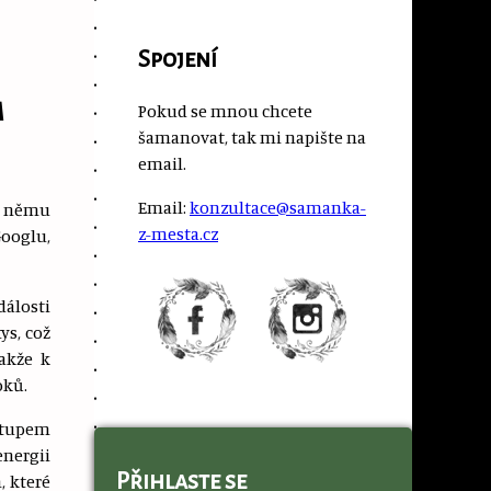
Spojení
m
Pokud se mnou chcete
šamanovat, tak mi napište na
email.
Email:
konzultace@samanka-
k němu
z-mesta.cz
Googlu,
dálosti
ys, což
akže k
oků.
vstupem
energii
Přihlaste se
, které